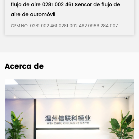
 flujo de
flujo de aire 0280 217 121 Sensor de
aire de automóvil
 461 0281 002 462 0986 284 007
OEM.NO: 0280 217 121 0
Acerca de