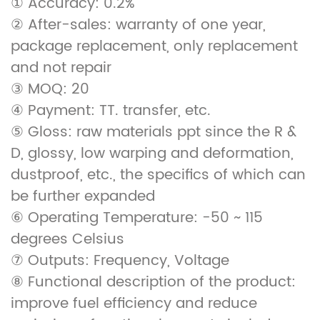
① Accuracy: 0.2%
② After-sales: warranty of one year,
package replacement, only replacement
and not repair
③ MOQ: 20
④ Payment: TT. transfer, etc.
⑤ Gloss: raw materials ppt since the R &
D, glossy, low warping and deformation,
dustproof, etc., the specifics of which can
be further expanded
⑥ Operating Temperature: -50 ~ 115
degrees Celsius
⑦ Outputs: Frequency, Voltage
⑧ Functional description of the product:
improve fuel efficiency and reduce