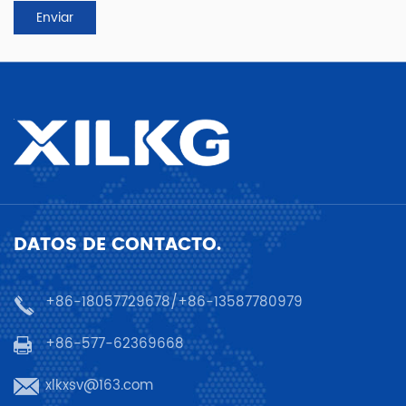
DATOS DE CONTACTO.
+86-18057729678/+86-13587780979
+86-577-62369668
xlkxsv@163.com