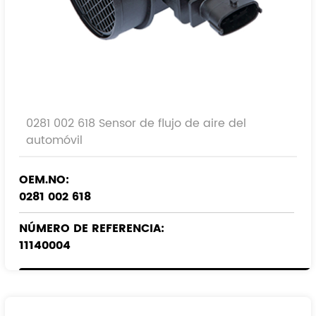
0281 002 618 Sensor de flujo de aire del
automóvil
OEM.NO:
0281 002 618
NÚMERO DE REFERENCIA:
11140004
55350048
55183651
93178243
13800-79J50