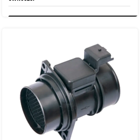
NÚMERO DE REFERENCIA:
0911073
4402733
7700109812
16580-00QAB