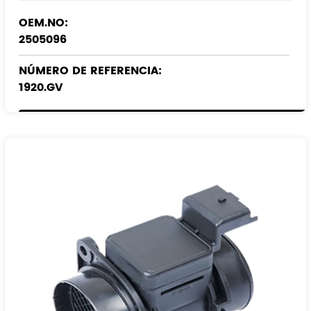
OEM.NO:
2505096
NÚMERO DE REFERENCIA:
1920.GV
1232096
1255117
1610874680
9650010780
3M5A-12B579-BA
3M5A-12B579-BB