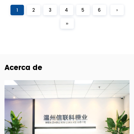
1
2
3
4
5
6
›
››
Acerca de