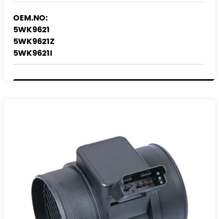
OEM.NO:
5WK9621
5WK9621Z
5WK9621I
NÚMERO DE REFERENCIA:
1920.7S
000019207S
629471080
9629471080