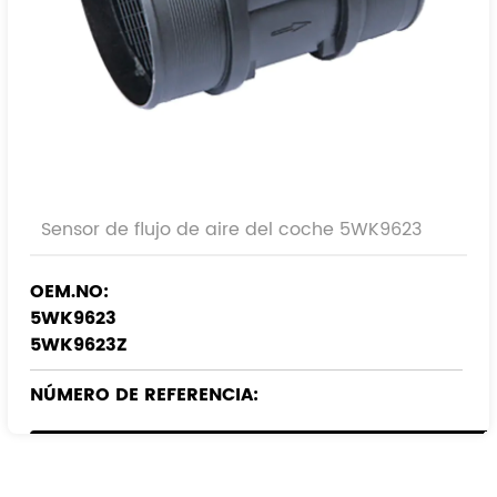
Sensor de flujo de aire del coche 5WK9623
OEM.NO:
5WK9623
5WK9623Z
NÚMERO DE REFERENCIA:
1920.8Q
0000192080
9628336380