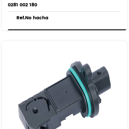
0281 002 180
Ref.No hacha
836592
90530767
90543463
93171356