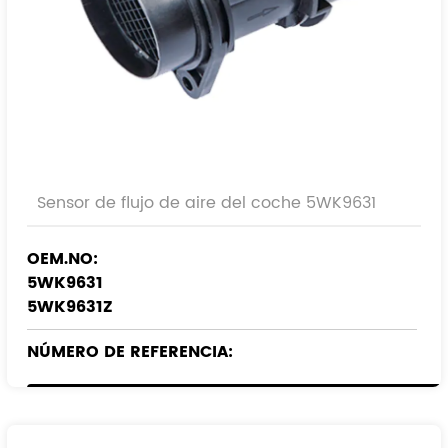
Sensor de flujo de aire del coche 5WK9631
OEM.NO:
5WK9631
5WK9631Z
NÚMERO DE REFERENCIA:
1920.EK
00001920EK
9642212180