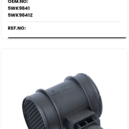
OEM.NO:
5WK9641
5WK9641Z
REF.NO:
836583
9053046
90530463