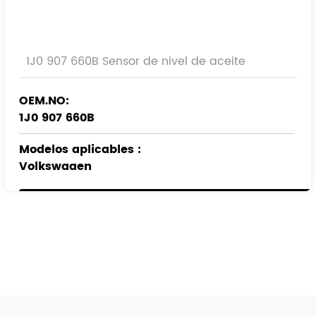
1J0 907 660B Sensor de nivel de aceite
OEM.NO:
1J0 907 660B
Modelos aplicables
:
Volkswagen
audi
ASIENTO
SKODA
FORD