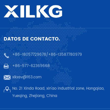
DATOS DE CONTACTO.
+86-18057729678/+86-13587780979
+86-577-62369668
xlkxsv@163.com
No. 21 Xinda Road, xin'ao industrial zone, Hongqiao,
Yueqing, Zhejiang, China