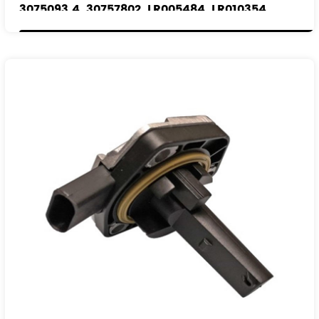
3075093 4. 30757802. LR005484. LR010354
Modelos aplicables
:
VADO
VOLVO
LAND ROVER