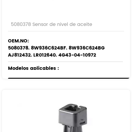
5080378 Sensor de nivel de aceite
OEM.NO:
5080378. 8W936C624BF. 8W936C624BG
AJ812432. LR012640. 4G43-04-10972
Modelos aplicables
:
VADO
JAGUAR
LAND ROVER