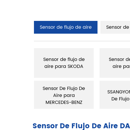
Sensor de flujo de aire
Sensor de
 flujo de
Sensor de flujo de
Sensor de
ra AUDI
aire para SKODA
aire pa
Sensor De Flujo De
 flujo de
SSANGYON
Aire para
LEXUS
De Flujo
MERCEDES-BENZ
Sensor De Flujo De Aire 