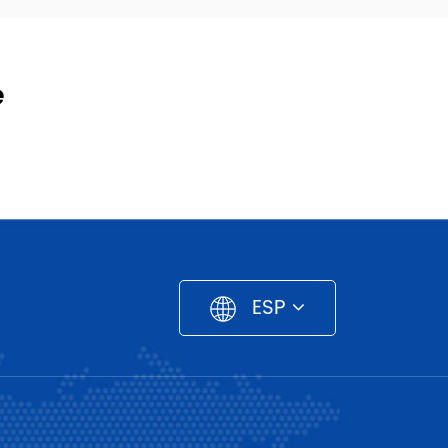
e
ESP