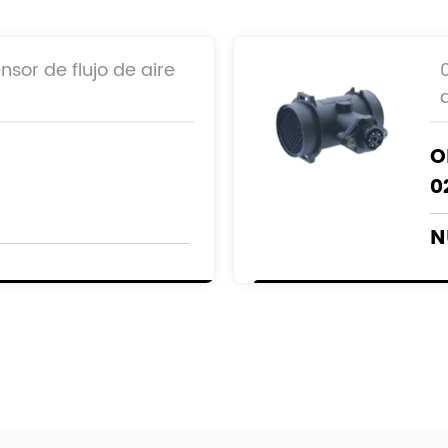
nsor de flujo de aire
O
0
N
FERENCIA:
0
A
0
A