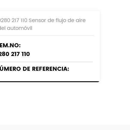
0280 217 110 Sensor de flujo de aire
del automóvil
EM.NO:
280 217 110
ÚMERO DE REFERENCIA:
000940048
0000940048
000904880
0000904880