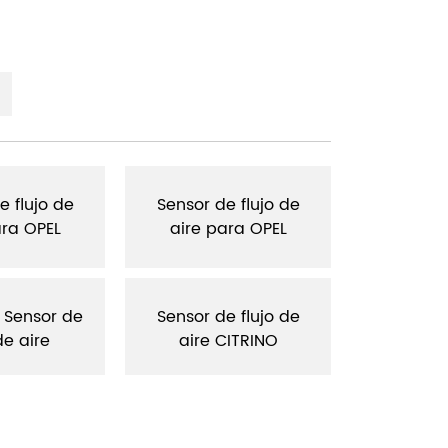
e flujo de
Sensor de flujo de
Sensor d
ara OPEL
aire para OPEL
aire pa
 Sensor de
Sensor de flujo de
Sensor d
de aire
aire CITRINO
air