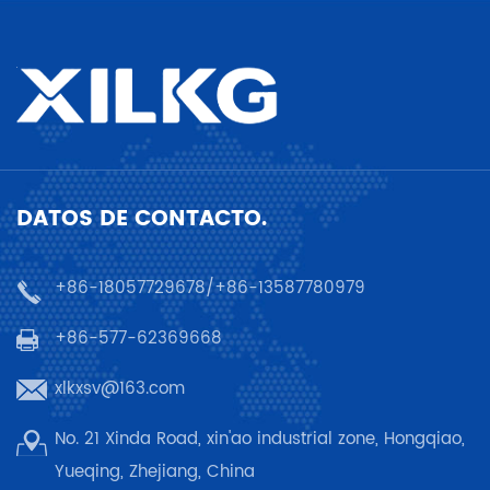
DATOS DE CONTACTO.
+86-18057729678/+86-13587780979
+86-577-62369668
xlkxsv@163.com
No. 21 Xinda Road, xin'ao industrial zone, Hongqiao,
Yueqing, Zhejiang, China