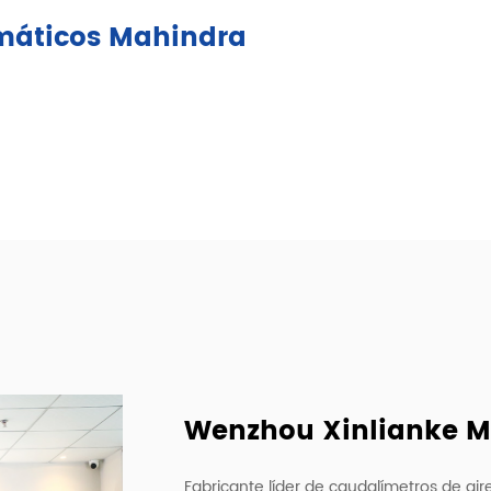
umáticos Mahindra
Wenzhou Xinlianke Mol
Fabricante líder de caudalímetros de a