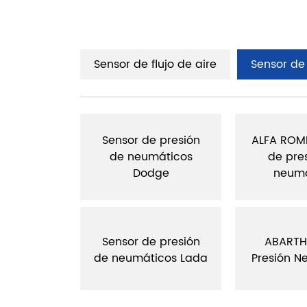
Sensor de flujo de aire
Sensor de
 presión
Sensor de presión
ALFA ROM
áticos
de neumáticos
de pre
LY
Dodge
neumá
 presión
Sensor de presión
ABARTH
icos para
de neumáticos Lada
Presión N
AT