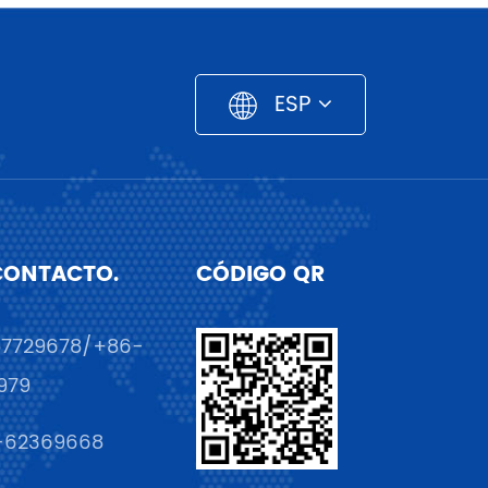
ESP
CONTACTO.
CÓDIGO QR
57729678/+86-
979
-62369668